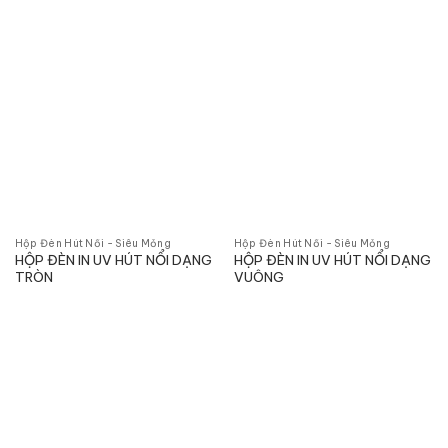
Hộp Đèn Hút Nổi - Siêu Mỏng
Hộp Đèn Hút Nổi - Siêu Mỏng
HỘP ĐÈN IN UV HÚT NỔI DẠNG
HỘP ĐÈN IN UV HÚT NỔI DẠNG
TRÒN
VUÔNG