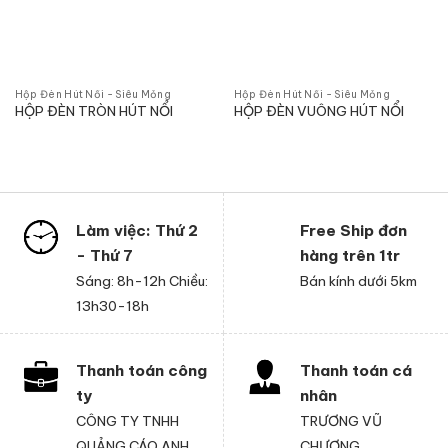
Hộp Đèn Hút Nổi - Siêu Mỏng
Hộp Đèn Hút Nổi - Siêu Mỏng
HỘP ĐÈN TRÒN HÚT NỔI
HỘP ĐÈN VUÔNG HÚT NỔI
Làm việc: Thứ 2
Free Ship đơn
- Thứ 7
hàng trên 1tr
Sáng: 8h-12h Chiều:
Bán kính dưới 5km
13h30-18h
Thanh toán công
Thanh toán cá
ty
nhân
CÔNG TY TNHH
TRƯƠNG VŨ
QUẢNG CÁO ANH
CHƯƠNG