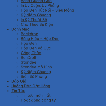
Bảng Quảng Cáo
In Uv Cuộn, Uv Phẳng
Hộp Đèn Hút Nổi – Siêu Mỏng
Kỷ Niệm Chương
In Kỹ Thuật Số
Cho Thuê Sự Kiện
Danh Mục
Backdrop
Bảng Hiệu – Hộp Đèn
Hộp Đèn
Hộp Đèn Vô Cực
Cổng Chào
BanDroll
Standee
Standee Mô Hình
Kỷ Niệm Chương
Biển Số Phòng
Báo Giá
Hướng Dẫn Đặt Hàng
Tin Tức
Tin tức mới nhất
Hoạt động công ty