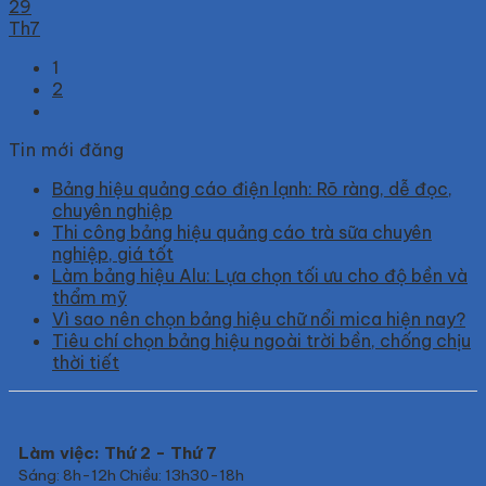
29
Th7
1
2
Tin mới đăng
Bảng hiệu quảng cáo điện lạnh: Rõ ràng, dễ đọc,
chuyên nghiệp
Thi công bảng hiệu quảng cáo trà sữa chuyên
nghiệp, giá tốt
Làm bảng hiệu Alu: Lựa chọn tối ưu cho độ bền và
thẩm mỹ
Vì sao nên chọn bảng hiệu chữ nổi mica hiện nay?
Tiêu chí chọn bảng hiệu ngoài trời bền, chống chịu
thời tiết
Làm việc: Thứ 2 - Thứ 7
Sáng: 8h-12h Chiều: 13h30-18h