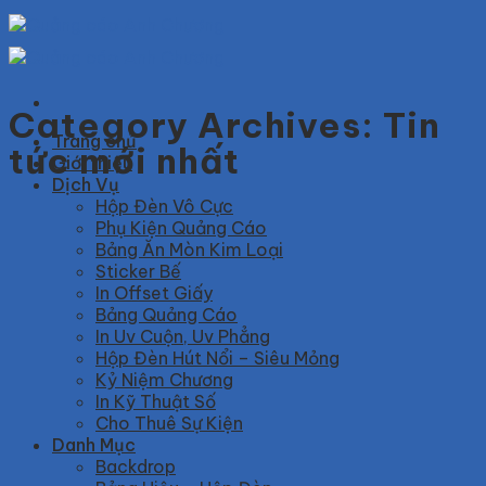
Skip
to
content
Category Archives:
Tin
Trang chủ
tức mới nhất
Giới thiệu
Dịch Vụ
Hộp Đèn Vô Cực
Phụ Kiện Quảng Cáo
Bảng Ăn Mòn Kim Loại
Sticker Bế
In Offset Giấy
Bảng Quảng Cáo
In Uv Cuộn, Uv Phẳng
Hộp Đèn Hút Nổi – Siêu Mỏng
Kỷ Niệm Chương
In Kỹ Thuật Số
Cho Thuê Sự Kiện
Danh Mục
Backdrop