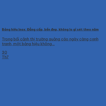
Bảng hiệu Inox: Đẳng cấp, bền đẹp, không lo gỉ sét theo năm
Trong bối cảnh thị trường quảng cáo ngày càng cạnh
tranh, một bảng hiệu không...
30
Th7