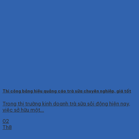
Thi công bảng hiệu quảng cáo trà sữa chuyên nghiệp, giá tốt
Trong thị trường kinh doanh trà sữa sôi động hiện nay,
việc sở hữu một...
02
Th8