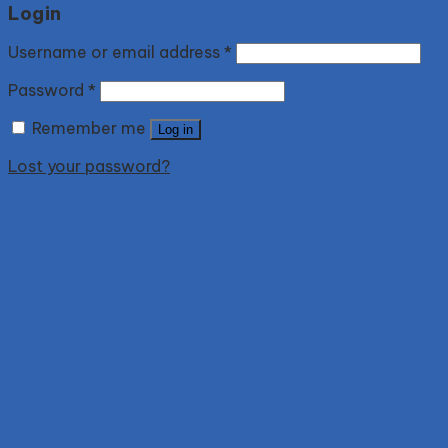
Login
Username or email address
*
Password
*
Remember me
Log in
Lost your password?