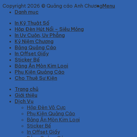
Copyright 2026 © Quảng cáo Anh Chương
Menu
Danh mục
In Kỹ Thuật Số
Hộp Đèn Hút Nổi – Siêu Mỏng
In Uv Cuộn, Uv Phẳng
Kỷ Niệm Chương
Bảng Quảng Cáo
In Offset Giấy
Sticker Bế
Bảng Ăn Mòn Kim Loại
Phụ Kiện Quảng Cáo
Cho Thuê Sự Kiện
Trang chủ
Giới thiệu
Dịch Vụ
Hộp Đèn Vô Cực
Phụ Kiện Quảng Cáo
Bảng Ăn Mòn Kim Loại
Sticker Bế
In Offset Giấy