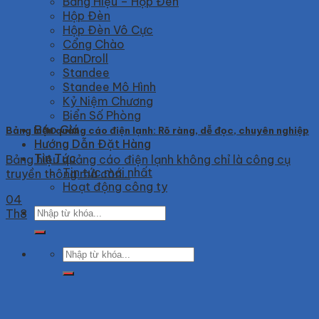
Bảng Hiệu – Hộp Đèn
Hộp Đèn
Hộp Đèn Vô Cực
Cổng Chào
BanDroll
Standee
Standee Mô Hình
Kỷ Niệm Chương
Biển Số Phòng
Báo Giá
Bảng hiệu quảng cáo điện lạnh: Rõ ràng, dễ đọc, chuyên nghiệp
Hướng Dẫn Đặt Hàng
Tin Tức
Bảng hiệu quảng cáo điện lạnh không chỉ là công cụ
Tin tức mới nhất
truyền thông mà còn...
Hoạt động công ty
04
Search
Th8
for:
Search
for: