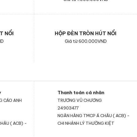
T NỔI
HỘP ĐÈN TRÒN HÚT NỔI
ND
Giá từ 600.000VND
y
Thanh toán cá nhân
G CÁO ANH
TRƯƠNG VŨ CHƯƠNG
24903477
NGÂN HÀNG TMCP Á CHÂU ( ACB) -
HÂU ( ACB) -
CHI NHÁNH LÝ THƯỜNG KIỆT