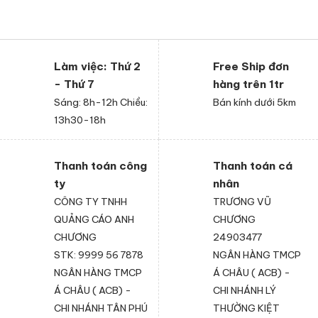
Làm việc: Thứ 2
Free Ship đơn
- Thứ 7
hàng trên 1tr
Sáng: 8h-12h Chiều:
Bán kính dưới 5km
13h30-18h
Thanh toán công
Thanh toán cá
ty
nhân
CÔNG TY TNHH
TRƯƠNG VŨ
QUẢNG CÁO ANH
CHƯƠNG
CHƯƠNG
24903477
STK: 9999 56 7878
NGÂN HÀNG TMCP
NGÂN HÀNG TMCP
Á CHÂU ( ACB) -
Á CHÂU ( ACB) -
CHI NHÁNH LÝ
CHI NHÁNH TÂN PHÚ
THƯỜNG KIỆT