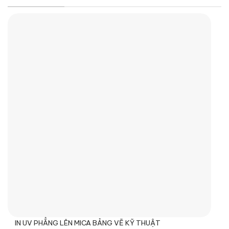
IN UV PHẲNG LÊN MICA BẢNG VẼ KỸ THUẬT