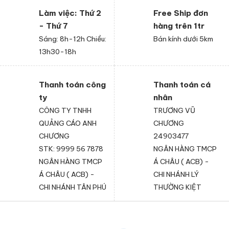
Làm việc: Thứ 2
Free Ship đơn
- Thứ 7
hàng trên 1tr
Sáng: 8h-12h Chiều:
Bán kính dưới 5km
13h30-18h
Thanh toán công
Thanh toán cá
ty
nhân
CÔNG TY TNHH
TRƯƠNG VŨ
QUẢNG CÁO ANH
CHƯƠNG
CHƯƠNG
24903477
STK: 9999 56 7878
NGÂN HÀNG TMCP
NGÂN HÀNG TMCP
Á CHÂU ( ACB) -
Á CHÂU ( ACB) -
CHI NHÁNH LÝ
CHI NHÁNH TÂN PHÚ
THƯỜNG KIỆT