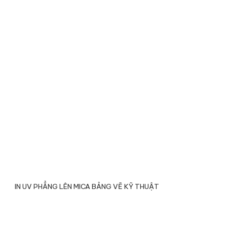
IN UV PHẲNG LÊN MICA BẢNG VẼ KỸ THUẬT