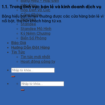
Bảng Hiệu – Hộp Đèn
Hộp Đèn
1.1. Trong lĩnh vực bán lẻ và kinh doanh dịch vụ
Hộp Đèn Vô Cực
Cổng Chào
Bảng hiệu bạt Hiflex thường được các cửa hàng bán lẻ vì tí
BanDroll
nổi bật, thu hút khách hàng từ xa.
Standee
Standee Mô Hình
Kỷ Niệm Chương
Biển Số Phòng
Báo Giá
Hướng Dẫn Đặt Hàng
Tin Tức
Tin tức mới nhất
Hoạt động công ty
Search
for:
Search
for: