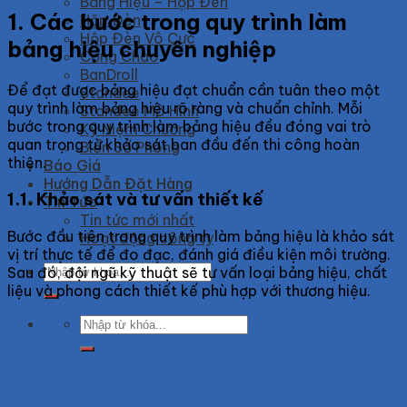
Bảng Hiệu – Hộp Đèn
1. Các bước trong quy trình làm
Hộp Đèn
Hộp Đèn Vô Cực
bảng hiệu chuyên nghiệp
Cổng Chào
BanDroll
Để đạt được bảng hiệu đạt chuẩn cần tuân theo một
Standee
quy trình làm bảng hiệu rõ ràng và chuẩn chỉnh. Mỗi
Standee Mô Hình
bước trong quy trình làm bảng hiệu đều đóng vai trò
Kỷ Niệm Chương
quan trọng từ khảo sát ban đầu đến thi công hoàn
Biển Số Phòng
thiện.
Báo Giá
Hướng Dẫn Đặt Hàng
1.1. Khảo sát và tư vấn thiết kế
Tin Tức
Tin tức mới nhất
Bước đầu tiên trong quy trình làm bảng hiệu là khảo sát
Hoạt động công ty
vị trí thực tế để đo đạc, đánh giá điều kiện môi trường.
Search
Sau đó, đội ngũ kỹ thuật sẽ tư vấn loại bảng hiệu, chất
for:
liệu và phong cách thiết kế phù hợp với thương hiệu.
Search
for: