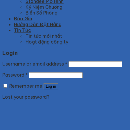
Standee Mô Hình
Kỷ Niệm Chương
Biển Số Phòng
Báo Giá
Hướng Dẫn Đặt Hàng
Tin Tức
Tin tức mới nhất
Hoạt động công ty
Login
Username or email address
*
Password
*
Remember me
Log in
Lost your password?