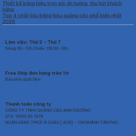
Thiết kế bảng hiệu trọn gói ấn tượng, thu hút khách
hàng
Top 4 chất liệu bảng hiệu quảng cáo phổ biến nhất
2025
Làm việc: Thứ 2 - Thứ 7
Sáng: 8h-12h Chiều: 13h30-18h
Free Ship đơn hàng trên 1tr
Bán kính dưới 5km
Thanh toán công ty
CÔNG TY TNHH QUẢNG CÁO ANH CHƯƠNG
STK: 9999 56 7878
NGÂN HÀNG TMCP Á CHÂU ( ACB) - CHI NHÁNH TÂN PHÚ