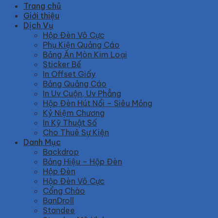
Trang chủ
Giới thiệu
Dịch Vụ
Hộp Đèn Vô Cực
Phụ Kiện Quảng Cáo
Bảng Ăn Mòn Kim Loại
Sticker Bế
In Offset Giấy
Bảng Quảng Cáo
In Uv Cuộn, Uv Phẳng
Hộp Đèn Hút Nổi – Siêu Mỏng
Kỷ Niệm Chương
In Kỹ Thuật Số
Cho Thuê Sự Kiện
Danh Mục
Backdrop
Bảng Hiệu – Hộp Đèn
Hộp Đèn
Hộp Đèn Vô Cực
Cổng Chào
BanDroll
Standee