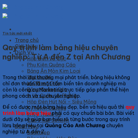
Skip
to
content
Tin tức mới nhất
Trang chủ
Quy trình làm bảng hiệu chuyên
Giới thiệu
Dịch Vụ
nghiệp: Từ A đến Z tại Anh Chương
Hộp Đèn Vô Cực
Phụ Kiện Quảng Cáo
Bảng Ăn Mòn Kim Loại
Sticker Bế
Trong thời đại thương mại phát triển, bảng hiệu không
In Offset Giấy
chỉ đơn thuần là một tấm biển tên doanh nghiệp mà
Bảng Quảng Cáo
còn là công cụ Marketing trực tiếp góp phần thể hiện
In Uv Cuộn, Uv Phẳng
phong cách và sự chuyên nghiệp.
Hộp Đèn Hút Nổi – Siêu Mỏng
Để có được một bảng hiệu đẹp, bền và hiệu quả thì
quy
Kỷ Niệm Chương
trình làm bảng hiệu
phải có quy chuẩn bài bản.
Bài viết
In Kỹ Thuật Số
dưới đây sẽ giúp bạn hiểu rõ từng bước trong quy trình
Cho Thuê Sự Kiện
làm bảng hiệu tại
Quảng Cáo Anh Chương
chuyên
Danh Mục
nghiệp từ A đến Z.
Backdrop