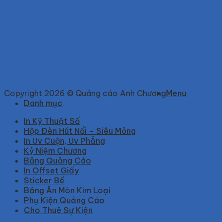
Copyright 2026 © Quảng cáo Anh Chương
Menu
Danh mục
In Kỹ Thuật Số
Hộp Đèn Hút Nổi – Siêu Mỏng
In Uv Cuộn, Uv Phẳng
Kỷ Niệm Chương
Bảng Quảng Cáo
In Offset Giấy
Sticker Bế
Bảng Ăn Mòn Kim Loại
Phụ Kiện Quảng Cáo
Cho Thuê Sự Kiện