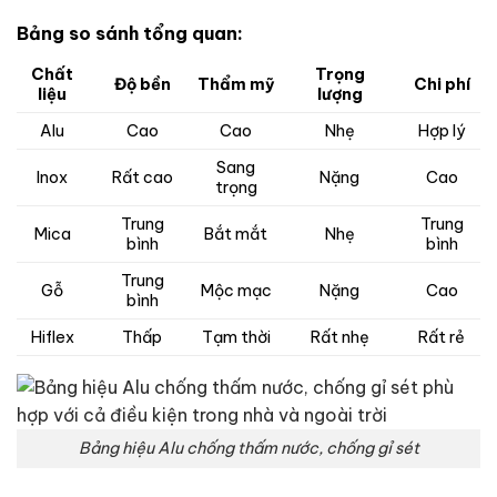
Bảng so sánh tổng quan:
Chất
Trọng
Độ bền
Thẩm mỹ
Chi phí
liệu
lượng
Alu
Cao
Cao
Nhẹ
Hợp lý
Sang
Inox
Rất cao
Nặng
Cao
trọng
Trung
Trung
Mica
Bắt mắt
Nhẹ
bình
bình
Trung
Gỗ
Mộc mạc
Nặng
Cao
bình
Hiflex
Thấp
Tạm thời
Rất nhẹ
Rất rẻ
Bảng hiệu Alu chống thấm nước, chống gỉ sét